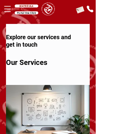
MATRÍCULA
Portal One Click
Explore our services and
get in touch
Our Services